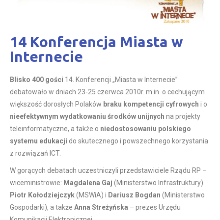
14 Konferencja Miasta w
Internecie
Blisko 400 gości
14. Konferencji „Miasta w Internecie”
debatowało w dniach 23-25 czerwca 2010r. m.in. o cechującym
większość dorosłych Polaków
braku kompetencji cyfrowych
i o
nieefektywnym wydatkowaniu środków unijnych
na projekty
teleinformatyczne, a także o
niedostosowaniu polskiego
systemu edukacji
do skutecznego i powszechnego korzystania
z rozwiązań ICT.
W gorących debatach uczestniczyli przedstawiciele Rządu RP –
wiceministrowie:
Magdalena Gaj
(Ministerstwo Infrastruktury)
Piotr Kołodziejczyk
(MSWiA) i
Dariusz Bogdan
(Ministerstwo
Gospodarki), a także
Anna Streżyńska
– prezes Urzędu
Komunikacji Elektronicznej.