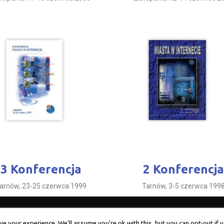
3 Konferencja
2 Konferencja
arnów, 23-25 czerwca 1999
Tarnów, 3-5 czerwca 199
KMWI
13 KMWI
14 KMWI
15 KMWI
16 KMWI
17 KMWI
18 KMWI
19 KM
e your experience. We'll assume you're ok with this, but you can opt-out if y