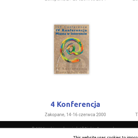
4 Konferencja
Zakopane, 14-16 czerwca 2000
T
© 2026 archiwum.kmwi.pl. All Rights Reserved.
Strona główna
1 KMWI
10 KMWI
11 KMWI
12 
This website uses cookies to improv