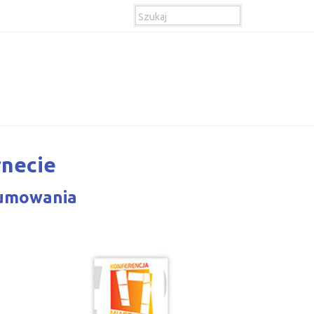
rnecie
sumowania