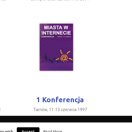
1 Konferencja
8
Tarnów, 11-13 czerwca 1997
WI
2 KMWI
3 KMWI
4 KMWI
5 KMWI
6 KMWI
7 KMWI
ou wish.
Accept
Read More