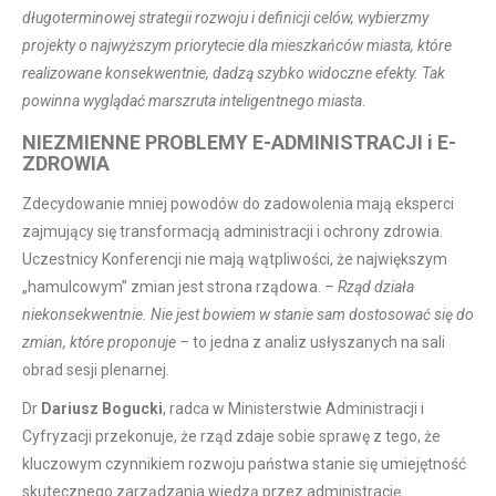
długoterminowej strategii rozwoju i definicji celów, wybierzmy
projekty o najwyższym priorytecie dla mieszkańców miasta, które
realizowane konsekwentnie, dadzą szybko widoczne efekty. Tak
powinna wyglądać marszruta inteligentnego miasta
.
NIEZMIENNE PROBLEMY E-ADMINISTRACJI i E-
ZDROWIA
Zdecydowanie mniej powodów do zadowolenia mają eksperci
zajmujący się transformacją administracji i ochrony zdrowia.
Uczestnicy Konferencji nie mają wątpliwości, że największym
„hamulcowym” zmian jest strona rządowa.
– Rząd działa
niekonsekwentnie. Nie jest bowiem w stanie sam dostosować się do
zmian, które proponuje –
to jedna z analiz usłyszanych na sali
obrad sesji plenarnej.
Dr
Dariusz Bogucki
, radca w Ministerstwie Administracji i
Cyfryzacji przekonuje, że rząd zdaje sobie sprawę z tego, że
kluczowym czynnikiem rozwoju państwa stanie się umiejętność
skutecznego zarządzania wiedzą przez administrację.