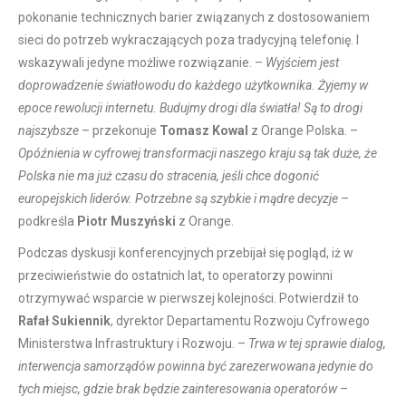
pokonanie technicznych barier związanych z dostosowaniem
sieci do potrzeb wykraczających poza tradycyjną telefonię. I
wskazywali jedyne możliwe rozwiązanie. –
Wyjściem jest
doprowadzenie światłowodu do każdego użytkownika. Żyjemy w
epoce rewolucji internetu. Budujmy drogi dla światła! Są to drogi
najszybsze
– przekonuje
Tomasz Kowal
z Orange Polska. –
Opóźnienia w cyfrowej transformacji naszego kraju są tak duże, że
Polska nie ma już czasu do stracenia, jeśli chce dogonić
europejskich liderów. Potrzebne są szybkie i mądre decyzje
–
podkreśla
Piotr Muszyński
z Orange.
Podczas dyskusji konferencyjnych przebijał się pogląd, iż w
przeciwieństwie do ostatnich lat, to operatorzy powinni
otrzymywać wsparcie w pierwszej kolejności. Potwierdził to
Rafał Sukiennik
, dyrektor Departamentu Rozwoju Cyfrowego
Ministerstwa Infrastruktury i Rozwoju. –
Trwa w tej sprawie dialog,
interwencja samorządów powinna być zarezerwowana jedynie do
tych miejsc, gdzie brak będzie zainteresowania operatorów
–