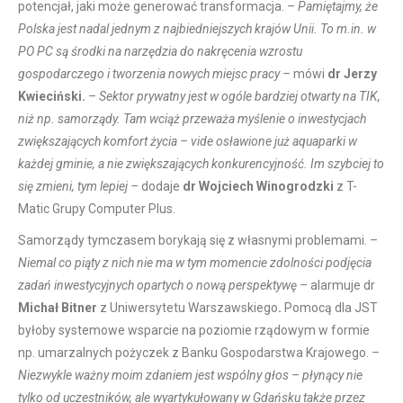
potencjał, jaki może generować transformacja.
– Pamiętajmy, że
Polska jest nadal jednym z najbiedniejszych krajów Unii. To m.in. w
PO PC są środki na narzędzia do nakręcenia wzrostu
gospodarczego i tworzenia nowych miejsc pracy –
mówi
dr Jerzy
Kwieciński.
– Sektor prywatny jest w ogóle bardziej otwarty na TIK,
niż np. samorządy. Tam wciąż przeważa myślenie o inwestycjach
zwiększających komfort życia – vide osławione już aquaparki w
każdej gminie, a nie zwiększających konkurencyjność. Im szybciej to
się zmieni, tym lepiej –
dodaje
dr Wojciech Winogrodzki
z T-
Matic Grupy Computer Plus.
Samorządy tymczasem borykają się z własnymi problemami.
–
Niemal co piąty z nich nie ma w tym momencie zdolności podjęcia
zadań inwestycyjnych opartych o nową perspektywę –
alarmuje dr
Michał Bitner
z Uniwersytetu Warszawskiego
.
Pomocą dla JST
byłoby systemowe wsparcie na poziomie rządowym w formie
np. umarzalnych pożyczek z Banku Gospodarstwa Krajowego.
–
Niezwykle ważny moim zdaniem jest wspólny głos – płynący nie
tylko od uczestników, ale wyartykułowany w Gdańsku także przez