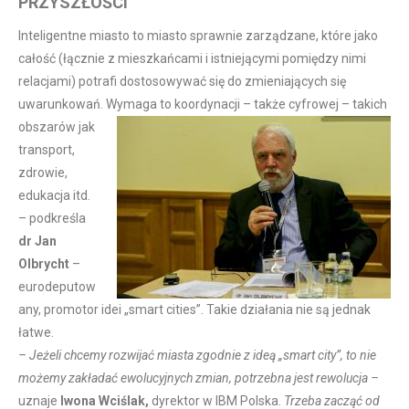
PRZYSZŁOŚCI
Inteligentne miasto to miasto sprawnie zarządzane, które jako
całość (łącznie z mieszkańcami i istniejącymi pomiędzy nimi
relacjami) potrafi dostosowywać się do zmieniających się
uwarunkowań.
Wymaga to koordynacji – także cyfrowej – takich
obszarów jak
transport,
zdrowie,
edukacja itd.
– podkreśla
dr
Jan
Olbrycht
–
eurodeputow
any, promotor idei „smart cities”. Takie działania nie są jednak
łatwe.
– Jeżeli chcemy rozwijać miasta zgodnie z ideą „smart city”, to nie
możemy zakładać ewolucyjnych zmian, potrzebna jest rewolucja –
uznaje
Iwona Wciślak,
dyrektor w IBM Polska.
Trzeba zacząć od