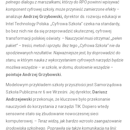
pełnego dialogu z marszałkami, którzy do RPO powinni wpisywać
komponent cyfrowej szkoły, może przynieść zamierzone efekty –
analizuje
Andrzej Grzybowski,
dyrektor ds. rozwoju edukacji w
Intel Technology Polska. „Cyfrowa Szkoła” czeka na standardy,
bo bez nich nie da się przeprowadzić skutecznej, cyfrowej
transformacji polskiej oświaty. – N
auczyciel musi otrzymać „pełen
pakiet” – treści, metod i sprzętu. Bez tego „Cyfrowa Szkoła” nie da
spodziewanych rezultatów. Najważniejsze jest, by doprowadzić do
stanu, w którym nauka z wykorzystaniem cyfrowych narzędzi będzie
możliwa wszędzie – w szkole, w domu, dosłownie wszędzie –
pointuje Andrzej Grzybowski.
Modelowym przykładem szkoły przyszłości jest Samorządowa
Szkoła Publiczna nr 6 we Wrześni. Jej dyrektor,
Dariusz
Andrzejewski
przekonuje, że kluczowe było przekonanie
nauczycieli do korzystania z narzędzi TIK. Dopiero wtedy
sensowne stało się zbudowanie nowoczesnej sieci
komputerowej.
– Teraz widzę, jak bardzo wzrosło zaangażowanie
środowiska szkolnego. Poprawiła się także komunikacja na linii: