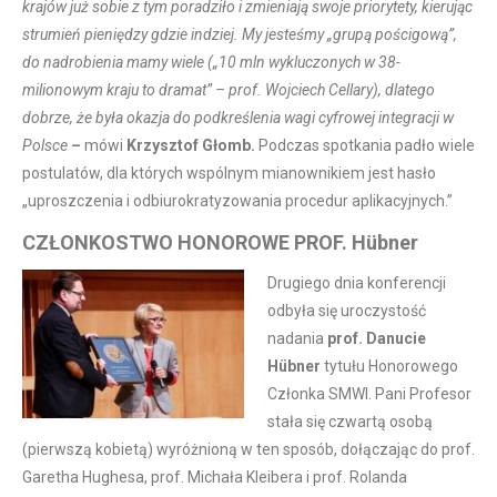
krajów już sobie z tym poradziło i zmieniają swoje priorytety, kierując
strumień pieniędzy gdzie indziej. My jesteśmy „grupą pościgową”,
do nadrobienia mamy wiele („10 mln wykluczonych w 38-
milionowym kraju to dramat” – prof. Wojciech Cellary), dlatego
dobrze, że była okazja do podkreślenia wagi cyfrowej integracji w
Polsce
–
mówi
Krzysztof Głomb.
Podczas spotkania padło wiele
postulatów, dla których wspólnym mianownikiem jest hasło
„uproszczenia i odbiurokratyzowania procedur aplikacyjnych.”
CZŁONKOSTWO HONOROWE PROF. Hübner
Drugiego dnia konferencji
odbyła się uroczystość
nadania
prof. Danucie
Hübner
tytułu Honorowego
Członka SMWI. Pani Profesor
stała się czwartą osobą
(pierwszą kobietą) wyróżnioną w ten sposób, dołączając do prof.
Garetha Hughesa, prof. Michała Kleibera i prof. Rolanda