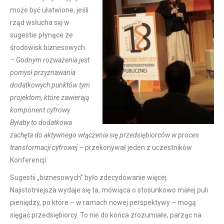
może być ułatwione, jeśli
rząd wsłucha się w
sugestie płynące ze
środowisk biznesowych.
– Godnym rozważenia jest
pomysł przyznawania
dodatkowych punktów tym
projektom, które zawierają
komponent cyfrowy.
Byłaby to dodatkowa
zachęta do aktywnego włączenia się przedsiębiorców w proces
transformacji cyfrowej –
przekonywał jeden z uczestników
Konferencji.
Sugestii „biznesowych” było zdecydowanie więcej.
Najistotniejsza wydaje się ta, mówiąca o stosunkowo małej puli
pieniędzy, po które – w ramach nowej perspektywy – mogą
sięgać przedsiębiorcy. To nie do końca zrozumiałe, parząc na