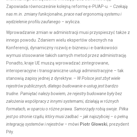
Zapowiada równocześnie kolejną reformę e-PUAP-u.
– Czekają
nas m.in. zmiany funkcjonalne, prace nad ergonomią systemu i
wydzielenie profilu zaufanego –
wylicza.
Wprowadzanie zmian w administracji musi przyspieszyć także z
innego powodu. Zdaniem wielu ekspertów obecnych na
Konferencji, dynamiczny rozwój e-biznesu i e-bankowości
wymusi stosowanie takich samych metod przez administrację.
Ponadto, kraje UE muszą wprowadzać zintegrowane,
interoperacyjne i transgraniczne usługi administracyjne – tak
stanowią zapisy jednej z dyrektyw.
– W Polsce jest zbyt wiele
rejestrów publicznych, dlatego budowanie e-usług jest bardzo
trudne. Pamiętać należy bowiem, że rejestry budowane były bez
założenia współpracy z innymi systemami, działają w różnych
formatach, w oparciu o różne prawa. Samorządy robią swoje. Piłka
jest po stronie rządu, który musi zadbać – jak najszybciej – o pełną
integrację systemów i rejestrów –
mówi
Piotr Głowski
, prezydent
Piły.