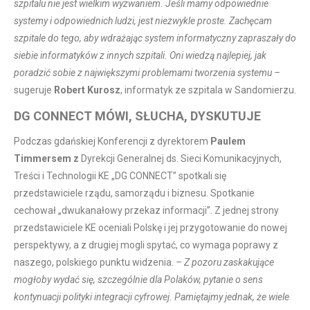
szpitalu nie jest wielkim wyzwaniem. Jeśli mamy odpowiednie
systemy i odpowiednich ludzi, jest niezwykle proste. Zachęcam
szpitale do tego, aby wdrażając system informatyczny zapraszały do
siebie informatyków z innych szpitali. Oni wiedzą najlepiej, jak
poradzić sobie z największymi problemami tworzenia systemu –
sugeruje
Robert Kurosz
, informatyk ze szpitala w Sandomierzu.
DG CONNECT MÓWI, SŁUCHA, DYSKUTUJE
Podczas gdańskiej Konferencji z dyrektorem
Paulem
Timmersem z
Dyrekcji Generalnej ds. Sieci Komunikacyjnych,
Treści i Technologii KE „DG CONNECT” spotkali się
przedstawiciele rządu, samorządu i biznesu. Spotkanie
cechował „dwukanałowy przekaz informacji”. Z jednej strony
przedstawiciele KE oceniali Polskę i jej przygotowanie do nowej
perspektywy, a z drugiej mogli spytać, co wymaga poprawy z
naszego, polskiego punktu widzenia.
– Z pozoru zaskakujące
mogłoby wydać się, szczególnie dla Polaków, pytanie o sens
kontynuacji polityki integracji cyfrowej. Pamiętajmy jednak, że wiele