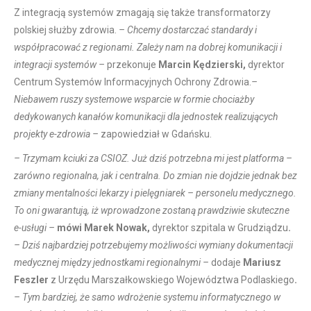
Z integracją systemów zmagają się także transformatorzy
polskiej służby zdrowia.
– Chcemy dostarczać standardy i
współpracować z regionami. Zależy nam na dobrej komunikacji i
integracji systemów –
przekonuje
Marcin Kędzierski,
dyrektor
Centrum Systemów Informacyjnych Ochrony Zdrowia.
–
Niebawem ruszy systemowe wsparcie w formie chociażby
dedykowanych kanałów komunikacji dla jednostek realizujących
projekty e-zdrowia –
zapowiedział w Gdańsku.
– Trzymam kciuki za CSIOZ. Już dziś potrzebna mi jest platforma –
zarówno regionalna, jak i centralna. Do zmian nie dojdzie jednak bez
zmiany mentalności lekarzy i pielęgniarek – personelu medycznego.
To oni gwarantują, iż wprowadzone zostaną prawdziwie skuteczne
e-usługi –
mówi Marek Nowak,
dyrektor szpitala w Grudziądzu
.
– Dziś najbardziej potrzebujemy możliwości wymiany dokumentacji
medycznej między jednostkami regionalnymi –
dodaje
Mariusz
Feszler
z Urzędu Marszałkowskiego Województwa Podlaskiego
.
– Tym bardziej, że samo wdrożenie systemu informatycznego w