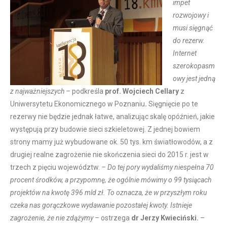
impet
rozwojowy i
musi sięgnąć
do rezerw.
Internet
szerokopasm
owy jest jedną
z najważniejszych –
podkreśla
prof. Wojciech Cellary
z
Uniwersytetu Ekonomicznego w Poznaniu
.
Sięgnięcie po te
rezerwy nie będzie jednak łatwe, analizując skalę opóźnień, jakie
występują przy budowie sieci szkieletowej. Z jednej bowiem
strony mamy już wybudowane ok. 50 tys. km światłowodów, a z
drugiej realne zagrożenie nie skończenia sieci do 2015 r. jest w
trzech z pięciu województw.
– Do tej pory wydaliśmy niespełna 70
procent środków, a przypomnę, że ogólnie mówimy o 99 tysiącach
projektów na kwotę 396 mld zł. To oznacza, że w przyszłym roku
czeka nas gorączkowe wydawanie pozostałej kwoty. Istnieje
zagrożenie, że nie zdążymy –
ostrzega
dr Jerzy Kwieciński.
–