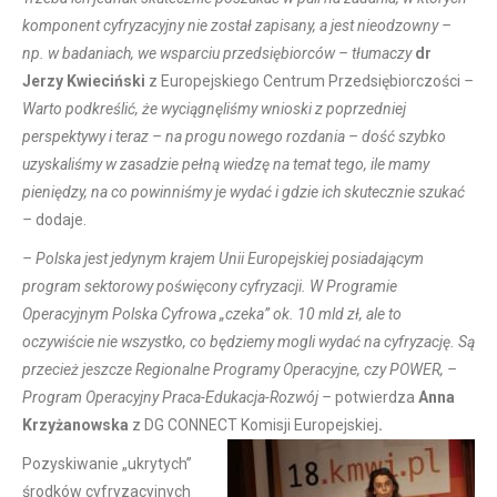
komponent cyfryzacyjny nie został zapisany, a jest nieodzowny –
np. w badaniach, we wsparciu przedsiębiorców – tłumaczy
dr
Jerzy Kwieciński
z Europejskiego Centrum Przedsiębiorczości
–
Warto podkreślić, że wyciągnęliśmy wnioski z poprzedniej
perspektywy i teraz – na progu nowego rozdania – dość szybko
uzyskaliśmy w zasadzie pełną wiedzę na temat tego, ile mamy
pieniędzy, na co powinniśmy je wydać i gdzie ich skutecznie szukać
–
dodaje.
– Polska jest jedynym krajem Unii Europejskiej posiadającym
program sektorowy poświęcony cyfryzacji. W Programie
Operacyjnym Polska Cyfrowa „czeka” ok. 10 mld zł, ale to
oczywiście nie wszystko, co będziemy mogli wydać na cyfryzację. Są
przecież jeszcze Regionalne Programy Operacyjne, czy POWER, –
Program Operacyjny Praca-Edukacja-Rozwój –
potwierdza
Anna
Krzyżanowska
z DG CONNECT Komisji Europejskiej
.
Pozyskiwanie „ukrytych”
środków cyfryzacyjnych