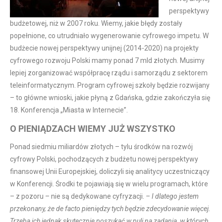
perspektywy
budżetowej, niż w 2007 roku. Wiemy, jakie błędy zostały
popełnione, co utrudniało wygenerowanie cyfrowego impetu. W
budżecie nowej perspektywy unijnej (2014-2020) na projekty
cyfrowego rozwoju Polski mamy ponad 7 mld złotych. Musimy
lepiej zorganizować współpracę rządu i samorządu z sektorem
teleinformatycznym. Program cyfrowej szkoły będzie rozwijany
– to główne wnioski, jakie płyną z Gdańska, gdzie zakończyła się
18. Konferencja „Miasta w Internecie”.
O PIENIĄDZACH WIEMY JUŻ WSZYSTKO
Ponad siedmiu miliardów złotych – tylu środków na rozwój
cyfrowy Polski, pochodzących z budżetu nowej perspektywy
finansowej Unii Europejskiej, doliczyli się analitycy uczestniczący
w Konferencji. Środki te pojawiają się w wielu programach, które
– z pozoru – nie są dedykowane cyfryzacji.
– I dlatego jestem
przekonany, że de facto pieniędzy tych będzie zdecydowanie więcej.
Trzeba ich jednak skutecznie poszukać w puli na zadania, w których