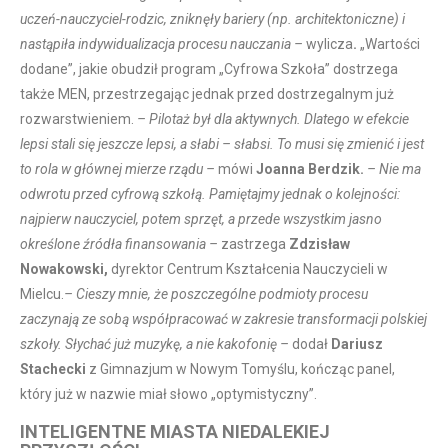
uczeń-nauczyciel-rodzic, zniknęły bariery (np. architektoniczne) i
nastąpiła indywidualizacja procesu nauczania –
wylicza
.
„Wartości
dodane”, jakie obudził program „Cyfrowa Szkoła” dostrzega
także MEN, przestrzegając jednak przed dostrzegalnym już
rozwarstwieniem.
– Pilotaż był dla aktywnych. Dlatego w efekcie
lepsi stali się jeszcze lepsi, a słabi – słabsi. To musi się zmienić i jest
to rola w głównej mierze rządu –
mówi
Joanna Berdzik.
– Nie ma
odwrotu przed cyfrową szkołą. Pamiętajmy jednak o kolejności:
najpierw nauczyciel, potem sprzęt, a przede wszystkim jasno
określone źródła finansowania –
zastrzega
Zdzisław
Nowakowski,
dyrektor Centrum Kształcenia Nauczycieli w
Mielcu.
– Cieszy mnie, że poszczególne podmioty procesu
zaczynają ze sobą współpracować w zakresie transformacji polskiej
szkoły. Słychać już muzykę, a nie kakofonię –
dodał
Dariusz
Stachecki
z Gimnazjum w Nowym Tomyślu, kończąc panel,
który już w nazwie miał słowo „optymistyczny”.
INTELIGENTNE MIASTA NIEDALEKIEJ