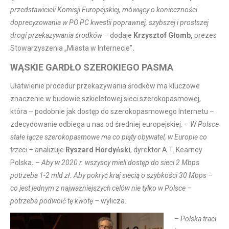
przedstawicieli Komisji Europejskiej, mówiący o konieczności
doprecyzowania w PO PC kwestii poprawnej, szybszej i prostszej
drogi przekazywania środków –
dodaje
Krzysztof Głomb,
prezes
Stowarzyszenia „Miasta w Internecie”
.
WĄSKIE GARDŁO SZEROKIEGO PASMA
Ułatwienie procedur przekazywania środków ma kluczowe
znaczenie w budowie szkieletowej sieci szerokopasmowej,
która – podobnie jak dostęp do szerokopasmowego Internetu –
zdecydowanie odbiega u nas od średniej europejskiej.
– W Polsce
stałe łącze szerokopasmowe ma co piąty obywatel, w Europie co
trzeci –
analizuje
Ryszard Hordyński
, dyrektor A.T. Kearney
Polska
.
– Aby w 2020 r. wszyscy mieli dostęp do sieci 2 Mbps
potrzeba 1-2 mld zł. Aby pokryć kraj siecią o szybkości 30 Mbps –
co jest jednym z najważniejszych celów nie tylko w Polsce –
potrzeba podwoić tę kwotę –
wylicza.
– Polska traci