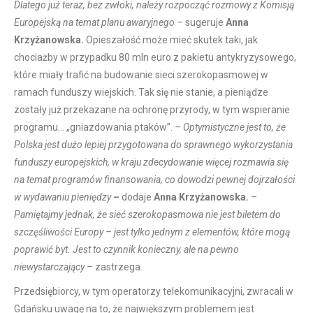
Dlatego już teraz, bez zwłoki, należy rozpocząć rozmowy z Komisją
Europejską na temat planu awaryjnego –
sugeruje
Anna
Krzyżanowska.
Opieszałość może mieć skutek taki, jak
chociażby w przypadku 80 mln euro z pakietu antykryzysowego,
które miały trafić na budowanie sieci szerokopasmowej w
ramach funduszy wiejskich. Tak się nie stanie, a pieniądze
zostały już przekazane na ochronę przyrody, w tym wspieranie
programu… „gniazdowania ptaków”.
– Optymistyczne jest to, że
Polska jest dużo lepiej przygotowana do sprawnego wykorzystania
funduszy europejskich, w kraju zdecydowanie więcej rozmawia się
na temat programów finansowania, co dowodzi pewnej dojrzałości
w wydawaniu pieniędzy
–
dodaje
Anna Krzyżanowska.
–
Pamiętajmy jednak, że sieć szerokopasmowa nie jest biletem do
szczęśliwości Europy – jest tylko jednym z elementów, które mogą
poprawić byt. Jest to czynnik konieczny, ale na pewno
niewystarczający –
zastrzega.
Przedsiębiorcy, w tym operatorzy telekomunikacyjni, zwracali w
Gdańsku uwagę na to, że największym problemem jest