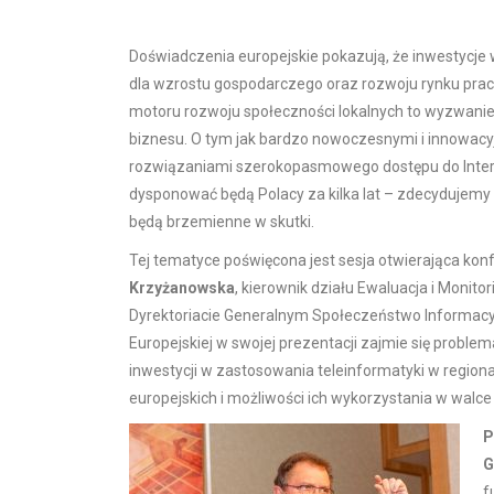
Doświadczenia europejskie pokazują, że inwestycje 
dla wzrostu gospodarczego oraz rozwoju rynku pracy
motoru rozwoju społeczności lokalnych to wyzwanie 
biznesu. O tym jak bardzo nowoczesnymi i innowacyj
rozwiązaniami szerokopasmowego dostępu do Intern
dysponować będą Polacy za kilka lat – zdecydujemy w
będą brzemienne w skutki.
Tej tematyce poświęcona jest sesja otwierająca kon
Krzyżanowska
, kierownik działu Ewaluacja i Monito
Dyrektoriacie Generalnym Społeczeństwo Informacy
Europejskiej w swojej prezentacji zajmie się proble
inwestycji w zastosowania teleinformatyki w region
europejskich i możliwości ich wykorzystania w walce
P
G
f