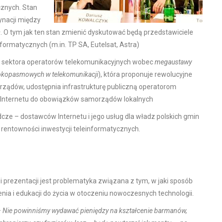
cznych. Stan
ynacji między
. O tym jak ten stan zmienić dyskutować będą przedstawiciele
ormatycznych (m.in. TP SA, Eutelsat, Astra)
z sektora operatorów telekomunikacyjnych wobec
megaustawy
erokopasmowych w telekomunikacji
), która proponuje rewolucyjne
ządów, udostępnia infrastrukturę publiczną operatorom
o Internetu do obowiązków samorządów lokalnych
cze – dostawców Internetu i jego usług dla władz polskich gmin
j rentowności inwestycji teleinformatycznych.
prezentacji jest problematyka związana z tym, w jaki sposób
ia i edukacji do życia w otoczeniu nowoczesnych technologii.
–
Nie powinniśmy wydawać pieniędzy na kształcenie barmanów,