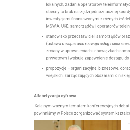
lokalnych, zadania operatorów teleinformaty
obecny to brak narzędzi jednoznacznej koord
inwestycjami finansowanymi z różnych źródeł
MSWiA, UKE, samorządów i operatorów teleinf
stanowisko przedstawicieli samorządów ora
(ustawa
o wspieraniu rozwoju usług i sieci sz
zmiany w uprawnieniach i obowiązkach samor
prywatnym i wpisuje zapewnienie dostępu d
propozycje – organizacyjne, biznesowe, dorad
wiejskich, zarządzających obszarami o niskie
Alfabetyzacja cyfrowa
Kolejnym ważnym tematem konferencyjnych debat i 
powinniśmy w Polsce zorganizować system kształcen