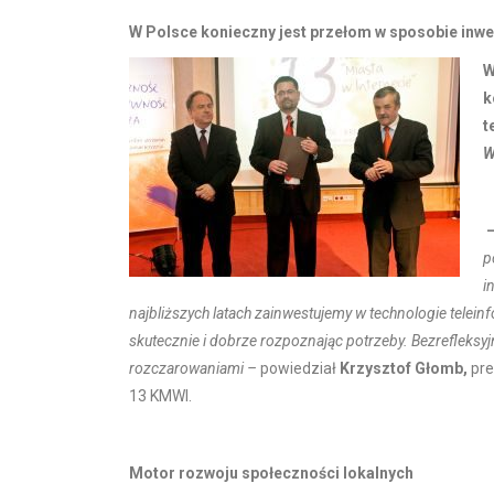
W Polsce konieczny jest przełom w sposobie inw
W
k
t
W
p
i
najbliższych latach zainwestujemy w technologie telein
skutecznie i dobrze rozpoznając potrzeby. Bezrefleks
rozczarowaniami –
powiedział
Krzysztof Głomb
,
pre
13 KMWI.
Motor rozwoju społeczności lokalnych