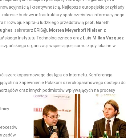
nnowacyjnością i kreatywnością. Najlepsze europejskie przykłady
 zakresie budowy infrastruktury społeczeństwa informacyjnego
raz rozwoju kapitału ludzkiego przedstawią
prof. Gareth
ughes
, sekretarz ERIS@,
Morten Meyerhoff Nielsen
z
uńskiego Instytutu Technologicznego oraz
Luis Millan Vazquez
iszpańskiego organizacji wspierającej samorządy lokalne w
wój szerokopasmowego dostępu do Internetu. Konferencja
ających na zapewnienie Polakom szerokopasmowego dostępu do
amorządów oraz innych podmiotów wpływających na procesy
tnicy
 procesów
morządów