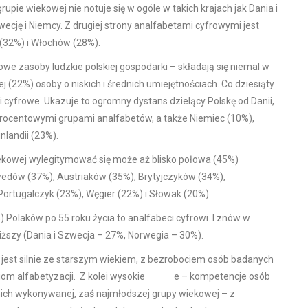
upie wiekowej nie notuje się w ogóle w takich krajach jak Dania i
cję i Niemcy. Z drugiej strony analfabetami cyfrowymi jest
eków (32%) i Włochów (28%).
e zasoby ludzkie polskiej gospodarki – składają się niemal w
j (22%) osoby o niskich i średnich umiejętnościach. Co dziesiąty
i cyfrowe. Ukazuje to ogromny dystans dzielący Polskę od Danii,
uprocentowymi grupami analfabetów, a także Niemiec (10%),
inlandii (23%).
ekowej wylegitymować się może aż blisko połowa (45%)
edów (37%), Austriaków (35%), Brytyjczyków (34%),
Portugalczyk (23%), Węgier (22%) i Słowak (20%).
olaków po 55 roku życia to analfabeci cyfrowi. I znów w
iższy (Dania i Szwecja – 27%, Norwegia – 30%).
 jest silnie ze starszym wiekiem, z bezrobociem osób badanych
oziom alfabetyzacji. Z kolei wysokie e – kompetencje osób
nich wykonywanej, zaś najmłodszej grupy wiekowej – z