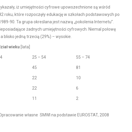
azały, iż umiejętności cyfrowe upowszechnione są wśród
82 roku, które rozpoczęły edukację w szkołach podstawowych po
1989-90. Ta grupa określana jest nazwą „pokolenia Internetu”.
nieposiadające żadnych umiejętności cyfrowych. Niemal połowę
a blisko jedną trzecią (29%) – wysokie.
ział wieku
[lata]
24
25 – 54
55 – 74
45
81
22
10
22
6
11
2
Opracowanie własne SMWI na podstawie EUROSTAT, 2008