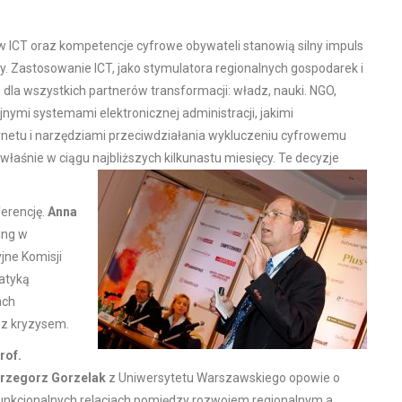
w ICT oraz kompetencje cyfrowe obywateli stanowią silny impuls
. Zastosowanie ICT, jako stymulatora regionalnych gospodarek i
dla wszystkich partnerów transformacji: władz, nauki. NGO,
nymi systemami elektronicznej administracji, jakimi
etu i narzędziami przeciwdziałania wykluczeniu cyfrowemu
łaśnie w ciągu najbliższych kilkunastu miesięcy. Te decyzje
ferencję.
Anna
ring w
jne Komisji
matyką
ach
 z kryzysem.
rof.
rzegorz Gorzelak
z Uniwersytetu Warszawskiego opowie o
unkcjonalnych relacjach pomiędzy rozwojem regionalnym a