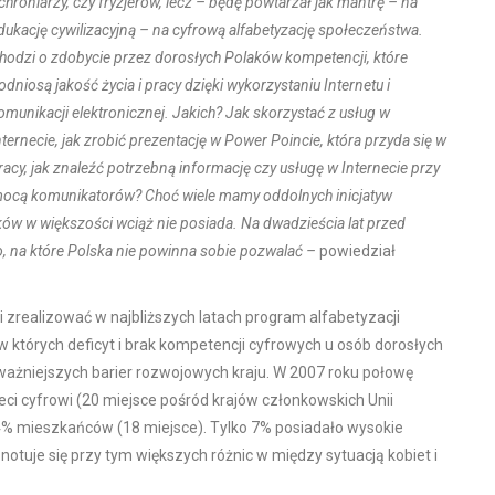
chroniarzy, czy fryzjerów, lecz – będę powtarzał jak mantrę – na
dukację cywilizacyjną – na cyfrową alfabetyzację społeczeństwa.
hodzi o zdobycie przez dorosłych Polaków kompetencji, które
odniosą jakość życia i pracy dzięki wykorzystaniu Internetu i
omunikacji elektronicznej. Jakich? Jak skorzystać z usług w
nternecie, jak zrobić prezentację w Power Poincie, która przyda się w
racy, jak znaleźć potrzebną informację czy usługę w Internecie przy
ocą komunikatorów? Choć wiele mamy oddolnych inicjatyw
aków w większości wciąż nie posiada. Na dwadzieścia lat przed
o, na które Polska nie powinna sobie pozwalać –
powiedział
zrealizować w najbliższych latach program alfabetyzacji
w których deficyt i brak kompetencji cyfrowych u osób dorosłych
poważniejszych barier rozwojowych kraju. W 2007 roku połowę
beci cyfrowi (20 miejsce pośród krajów członkowskich Unii
 24% mieszkańców (18 miejsce). Tylko 7% posiadało wysokie
 notuje się przy tym większych różnic w między sytuacją kobiet i