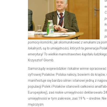
o
e
C
p
k
I
p
pomocy komórki, jak skomunikować z wnukami za pom
lokalnych, są to umiejętności, których ta generacja Pol
emeryturą! To wielkie marnotrawstwo kapitału ludzkieg
Krzysztof Głomb
.
Samorządy wojewódzkie i lokalne winne opracować i 
cyfrowej Polaków. Polska należy, bowiem do krajów, 
manifestuje się bardzo silnie i stanowi jedną z naj
populacji Polek i Polaków stanowili całkowici analfa
Europejskiej), zaś niskie umiejętności deklarowało
umiejętności w tym zakresie, zaś 19 % – średnie. Nie
mężczyzn.