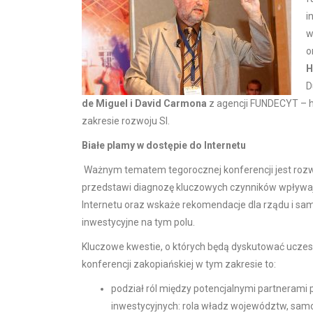
i
w
o
H
D
de Miguel i David Carmona
z agencji FUNDECYT – h
zakresie rozwoju SI.
Białe plamy w dostępie do Internetu
Ważnym tematem tegorocznej konferencji jest roz
przedstawi diagnozę kluczowych czynników wpływ
Internetu oraz wskaże rekomendacje dla rządu i s
inwestycyjne na tym polu.
Kluczowe kwestie, o których będą dyskutować uczes
konferencji zakopiańskiej w tym zakresie to:
podział ról między potencjalnymi partnerami
inwestycyjnych: rola władz województw, sa