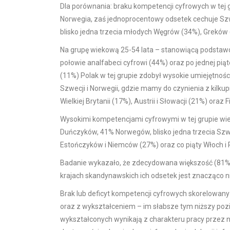
Dla porównania: braku kompetencji cyfrowych w tej gr
Norwegia, zaś jednoprocentowy odsetek cechuje Szwe
blisko jedna trzecia młodych Węgrów (34%), Gr
Na grupę wiekową 25-54 lata – stanowiącą podstawow
połowie analfabeci cyfrowi (44%) oraz po jednej piąte
(11%) Polak w tej grupie zdobył wysokie umiejętnośc
Szwecji i Norwegii, gdzie mamy do czynienia z kilk
Wielkiej Brytanii (17%), Austrii i Słowacji (21%) oraz F
Wysokimi kompetencjami cyfrowymi w tej grupie wi
Duńczyków, 41% Norwegów, blisko jedna trzecia Szw
Estończyków i Niemców (27%) oraz co piąty Włoch i 
Badanie wykazało, że zdecydowana większość (81%) P
krajach skandynawskich ich odsetek jest znacząco n
Brak lub deficyt kompetencji cyfrowych skorelowany
oraz z wykształceniem – im słabsze tym niższy p
wykształconych wynikają z charakteru pracy przez 