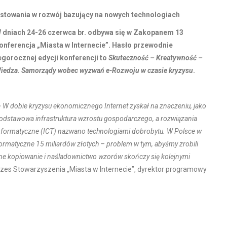
estowania w rozwój bazujący na nowych technologiach
 dniach 24-26 czerwca br. odbywa się w Zakopanem 13
onferencja „Miasta w Internecie”. Hasło przewodnie
egorocznej edycji konferencji to
Skuteczność – Kreatywność –
iedza. Samorządy wobec wyzwań e-Rozwoju w czasie kryzysu
.
–
W dobie kryzysu ekonomicznego Internet zyskał na znaczeniu, jako
odstawowa infrastruktura wzrostu gospodarczego, a rozwiązania
nformatyczne (ICT) nazwano technologiami dobrobytu. W Polsce w
formatyczne 15 miliardów złotych – problem w tym, abyśmy zrobili
yjne kopiowanie i naśladownictwo wzorów skończy się kolejnymi
zes Stowarzyszenia „Miasta w Internecie”, dyrektor programowy