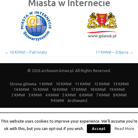
Miasta w Internecie
←
16 KMWI – Patronaty
17 KMWI – Zdjęcia
→
© 2026 archiwum.kmwi.pl. All Rights Reserved.
Strona główna
1 KMWI
10 KMWI
11 KMWI
12 KMWI
13 KMWI
14 KMWI
15 KMWI
16 KMWI
17 KMWI
18 KMWI
19 KMWI
2 KMWI
3 KMWI
4 KMWI
5 KMWI
6 KMWI
7 KMWI
8 KMWI
9 KWMI
Archiwum2
This website uses cookies to improve your experience. We'll assume you're
ok with this, but you can opt-out if you wish.
Accept
Read More