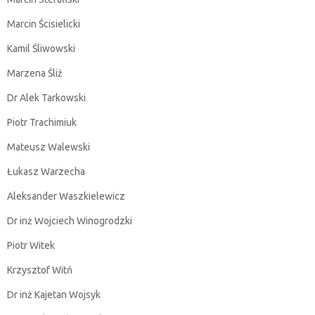
Marcin Ścisielicki
Kamil Śliwowski
Marzena Śliż
Dr Alek Tarkowski
Piotr Trachimiuk
Mateusz Walewski
Łukasz Warzecha
Aleksander Waszkielewicz
Dr inż Wojciech Winogrodzki
Piotr Witek
Krzysztof Witń
Dr inż Kajetan Wojsyk