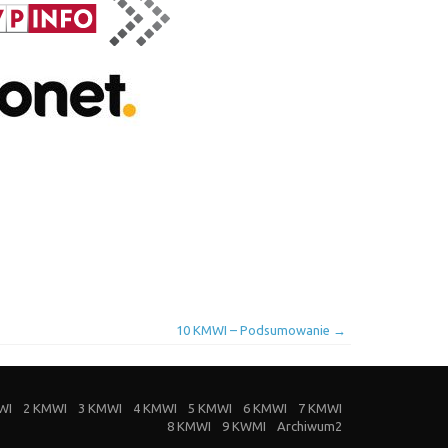
10 KMWI – Podsumowanie
→
WI
2 KMWI
3 KMWI
4 KMWI
5 KMWI
6 KMWI
7 KMWI
8 KMWI
9 KWMI
Archiwum2