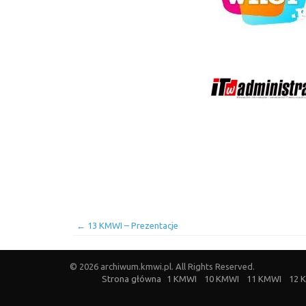
←
13 KMWI – Prezentacje
© 2026 archiwum.kmwi.pl. All Rights Reserved.
Strona główna
1 KMWI
10 KMWI
11 KMWI
12 