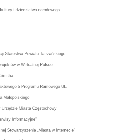
 kultury i dziedzictwa narodowego
T
cji Starostwa Powiatu Tatrzańskiego
rojektów w Wirtualnej Polsce
. Smitha
ntaktowego 5 Programu Ramowego UE
a Małopolskiego
 w Urzędzie Miasta Częstochowy
erwisy Informacyjne”
nej Stowarzyszenia „Miasta w Internecie”