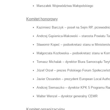
Marszałek Województwa Małopolskiego
Komitet honorowy
Kazimierz Barczyk – poseł na Sejm RP, przewodni
Andrzej Gąsienica-Makowski – starosta Powiatu Ta
Sławomir Kopeć – podsekretarz stanu w Ministerst
Małgorzata Kozłowska – podsekretarz stanu w Ko
Tomasz Michalak – dyrektor Biura Samorządu Teryto
Józef Orzeł – prezes Polskiego Forum Społeczeńs
Javier Ossandon – prezydent European Local Authori
Andrzej Siemaszko – dyrektor KPK 5 Programu Ra
Walter Wenzel – dyrektor generalny CEMR
Komitet organizacyjny