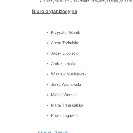
Grażyna Wiatr – sekretarz Stowarzyszenia „Miasta 
Biuro organizacyjne
Krzysztof Głomb
Aneta Trybulska
Jacek Drobiecki
Arek Złotnicki
Wiesław Musiejewski
Jerzy Wiśniewski
Michał Warzała
Marta Trzaskalska
Paweł Legawiec
←
5 KMWI – Złote@