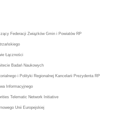
czący Federacji Związków Gmin i Powiatów RP
trzańskiego
wie Łączności
mitecie Badań Naukowych
rialnego i Polityki Regionalnej Kancelarii Prezydenta RP
twa Informacyjnego
ties Telematic Network Initiative
mowego Unii Europejskiej