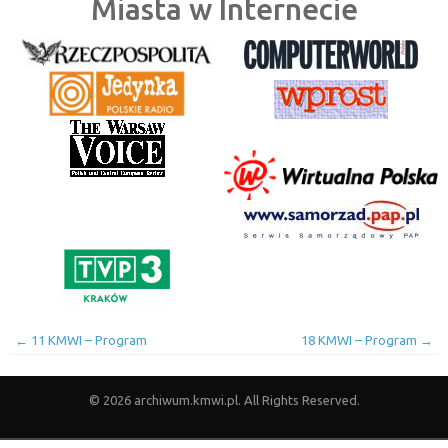
Miasta w Internecie
←
11 KMWI – Program
18 KMWI – Program
→
© 2026 archiwum.kmwi.pl. All Rights Reserved.
Strona główna
1 KMWI
10 KMWI
11 KMWI
12 KMWI
13 KMWI