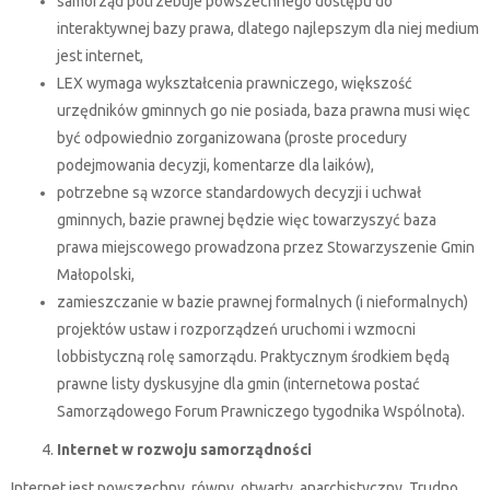
samorząd potrzebuje powszechnego dostępu do
interaktywnej bazy prawa, dlatego najlepszym dla niej medium
jest internet,
LEX wymaga wykształcenia prawniczego, większość
urzędników gminnych go nie posiada, baza prawna musi więc
być odpowiednio zorganizowana (proste procedury
podejmowania decyzji, komentarze dla laików),
potrzebne są wzorce standardowych decyzji i uchwał
gminnych, bazie prawnej będzie więc towarzyszyć baza
prawa miejscowego prowadzona przez Stowarzyszenie Gmin
Małopolski,
zamieszczanie w bazie prawnej formalnych (i nieformalnych)
projektów ustaw i rozporządzeń uruchomi i wzmocni
lobbistyczną rolę samorządu. Praktycznym środkiem będą
prawne listy dyskusyjne dla gmin (internetowa postać
Samorządowego Forum Prawniczego tygodnika Wspólnota).
Internet w rozwoju samorządności
Internet jest powszechny, równy, otwarty, anarchistyczny. Trudno