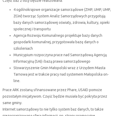
Część baz z listy będzie realizowana:
4 ogólnokrajowe organizacje samorządowe (ZMP, UMP, UMP,
ZGW) tworząc System Analiz Samorządowych przygotują
bazy danych samorządowej oświaty, zdrowia, kultury, opieki
społecznej i transportu
Agencja Rozwoju Komunalnego projektuje bazy danych
gospodarki komunalnej, przygotowała bazę danych o
szkoleniach
Municypium rozpoczyna prace nad Samorządową Agencją
Informacyjną (SAI) i bazą prawa samorządowego
Stowarzyszenie Gmin Małopolski wraz z Urzędem Miasta
Tarnowa jest w trakcie pracy nad systemem Małopolska on-
line.
Prace ARK zostaną sfinansowane przez Phare, USAID pomoże
pozostałym inicjatywom. Część będzie musiała być pokryta przez
same gminy.
Internet samorządowy to nie tylko system baz danych, to także
niezorganizowana sfera informacji, np. strony promocyjne