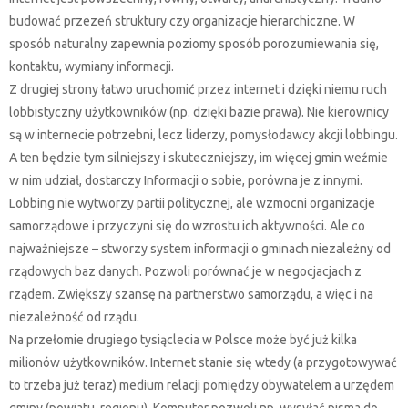
budować przezeń struktury czy organizacje hierarchiczne. W
sposób naturalny zapewnia poziomy sposób porozumiewania się,
kontaktu, wymiany informacji.
Z drugiej strony łatwo uruchomić przez internet i dzięki niemu ruch
lobbistyczny użytkowników (np. dzięki bazie prawa). Nie kierownicy
są w internecie potrzebni, lecz liderzy, pomysłodawcy akcji lobbingu.
A ten będzie tym silniejszy i skuteczniejszy, im więcej gmin weźmie
w nim udział, dostarczy Informacji o sobie, porówna je z innymi.
Lobbing nie wytworzy partii politycznej, ale wzmocni organizacje
samorządowe i przyczyni się do wzrostu ich aktywności. Ale co
najważniejsze – stworzy system informacji o gminach niezależny od
rządowych baz danych. Pozwoli porównać je w negocjacjach z
rządem. Zwiększy szansę na partnerstwo samorządu, a więc i na
niezależność od rządu.
Na przełomie drugiego tysiąclecia w Polsce może być już kilka
milionów użytkowników. Internet stanie się wtedy (a przygotowywać
to trzeba już teraz) medium relacji pomiędzy obywatelem a urzędem
gminy (powiatu, regionu). Komputer pozwoli np. wysyłać pisma do