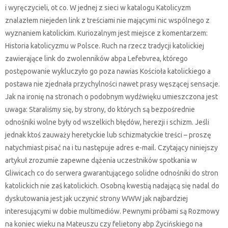
i wyręczycieli, ot co. W jednej z sieci w katalogu Katolicyzm
znalazłem niejeden link z treściami nie mającymi nic wspólnego z
wyznaniem katolickim. Kuriozalnym jest miejsce z komentarzem:
Historia katolicyzmu w Polsce. Ruch na rzecz tradycji katolickiej
zawierające link do zwolenników abpa Lefebvrea, którego
postępowanie wykluczyło go poza nawias Kościoła katolickiego a
postawa nie zjednała przychylności nawet prasy węszącej sensacje.
Jak na ironię na stronach o podobnym wydźwięku umieszczona jest
uwaga: Staraliśmy się, by strony, do których są bezpośrednie
odnośniki wolne były od wszelkich błędów, herezji i schizm. Jeśli
jednak ktoś zauważy heretyckie lub schizmatyckie treści – proszę
natychmiast pisać na i tu następuje adres e-mail. Czytający niniejszy
artykuł zrozumie zapewne dążenia uczestników spotkania w
Gliwicach co do serwera gwarantującego solidne odnośniki do stron
katolickich nie zaś katolickich. Osobną kwestią nadającą się nadal do
dyskutowania jest jak uczynić strony WWW jak najbardziej
interesującymi w dobie multimediów. Pewnymi próbami są Rozmowy
na koniec wieku na Mateuszu czy felietony abp Życińskiego na