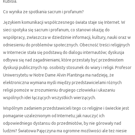
Kubisia.
Co wynika ze spotkania sacrum i profanum?
Językiem komunikacji współczesnego świata staje się Internet. W
sieci spotyka się sacrum i profanum, co stanowi okazję do
współpracy, zwłaszcza w dziedzinie informacji, kultury, nauki oraz w
odniesieniu do problemów społecznych. Obecność treści religijnych
w Internecie stała się podstawą do dialogu internautów; dyskusja
odbywa się nad zagadnieniami, które przestały być przedmiotem
dyskusji publicznych np. osobisty stosunek do wiary i religii. Profesor
Uniwersytetu w Notre Dame Alvin Plantinga ma nadzieję, że
elektroniczna wymiana myśli między przedstawicielami różnych
religii pomoże w zrozumieniu drugiego człowieka i ukazaniu
wspólnych idei łączących wszystkich wierzących.
Wspólnym zadaniem przedstawicieli tego co religijne i świeckie jest
pomaganie uzależnionym od Internetu; jak nauczyć ich
odpowiedniego dystansu do przedmiotów, by nie górowały nad
ludźmi? Światowa Pajęczyna ma ogromne możliwości ale też niesie