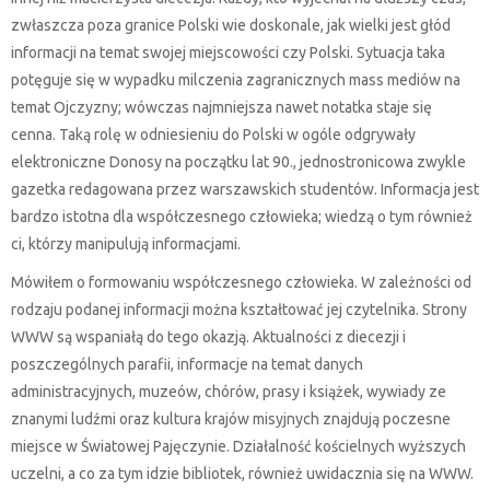
zwłaszcza poza granice Polski wie doskonale, jak wielki jest głód
informacji na temat swojej miejscowości czy Polski. Sytuacja taka
potęguje się w wypadku milczenia zagranicznych mass mediów na
temat Ojczyzny; wówczas najmniejsza nawet notatka staje się
cenna. Taką rolę w odniesieniu do Polski w ogóle odgrywały
elektroniczne Donosy na początku lat 90., jednostronicowa zwykle
gazetka redagowana przez warszawskich studentów. Informacja jest
bardzo istotna dla współczesnego człowieka; wiedzą o tym również
ci, którzy manipulują informacjami.
Mówiłem o formowaniu współczesnego człowieka. W zależności od
rodzaju podanej informacji można kształtować jej czytelnika. Strony
WWW są wspaniałą do tego okazją. Aktualności z diecezji i
poszczególnych parafii, informacje na temat danych
administracyjnych, muzeów, chórów, prasy i książek, wywiady ze
znanymi ludźmi oraz kultura krajów misyjnych znajdują poczesne
miejsce w Światowej Pajęczynie. Działalność kościelnych wyższych
uczelni, a co za tym idzie bibliotek, również uwidacznia się na WWW.