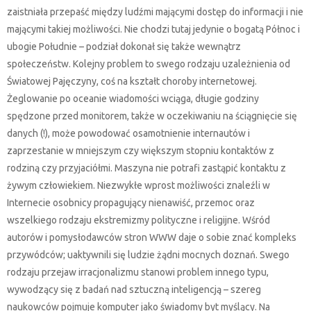
zaistniała przepaść między ludźmi mającymi dostęp do informacji i nie
mającymi takiej możliwości. Nie chodzi tutaj jedynie o bogatą Północ i
ubogie Południe – podział dokonał się także wewnątrz
społeczeństw. Kolejny problem to swego rodzaju uzależnienia od
Światowej Pajęczyny, coś na kształt choroby internetowej.
Żeglowanie po oceanie wiadomości wciąga, długie godziny
spędzone przed monitorem, także w oczekiwaniu na ściągnięcie się
danych (!), może powodować osamotnienie internautów i
zaprzestanie w mniejszym czy większym stopniu kontaktów z
rodziną czy przyjaciółmi. Maszyna nie potrafi zastąpić kontaktu z
żywym człowiekiem. Niezwykłe wprost możliwości znaleźli w
Internecie osobnicy propagujący nienawiść, przemoc oraz
wszelkiego rodzaju ekstremizmy polityczne i religijne. Wśród
autorów i pomysłodawców stron WWW daje o sobie znać kompleks
przywódców; uaktywnili się ludzie żądni mocnych doznań. Swego
rodzaju przejaw irracjonalizmu stanowi problem innego typu,
wywodzący się z badań nad sztuczną inteligencją – szereg
naukowców pojmuje komputer jako świadomy byt myślący. Na