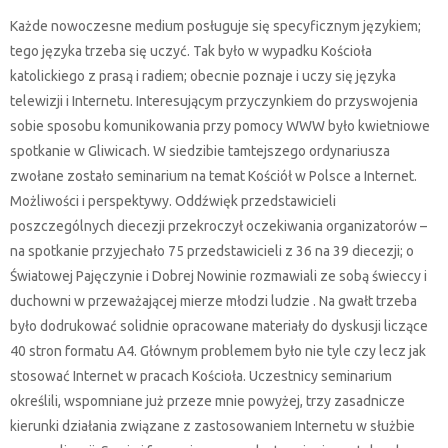
Każde nowoczesne medium posługuje się specyficznym językiem;
tego języka trzeba się uczyć. Tak było w wypadku Kościoła
katolickiego z prasą i radiem; obecnie poznaje i uczy się języka
telewizji i Internetu. Interesującym przyczynkiem do przyswojenia
sobie sposobu komunikowania przy pomocy WWW było kwietniowe
spotkanie w Gliwicach. W siedzibie tamtejszego ordynariusza
zwołane zostało seminarium na temat Kościół w Polsce a Internet.
Możliwości i perspektywy. Oddźwięk przedstawicieli
poszczególnych diecezji przekroczył oczekiwania organizatorów –
na spotkanie przyjechało 75 przedstawicieli z 36 na 39 diecezji; o
Światowej Pajęczynie i Dobrej Nowinie rozmawiali ze sobą świeccy i
duchowni w przeważającej mierze młodzi ludzie . Na gwałt trzeba
było dodrukować solidnie opracowane materiały do dyskusji liczące
40 stron formatu A4. Głównym problemem było nie tyle czy lecz jak
stosować Internet w pracach Kościoła. Uczestnicy seminarium
określili, wspomniane już przeze mnie powyżej, trzy zasadnicze
kierunki działania związane z zastosowaniem Internetu w służbie