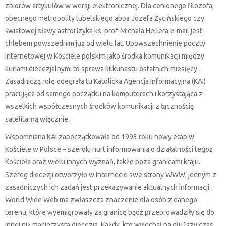
zbiorów artykułów w wersji elektronicznej. Dla cenionego filozofa,
obecnego metropolity lubelskiego abpa Józefa Życińskiego czy
światowej sławy astrofizyka ks. prof. Michała Hellera e-mail jest
chlebem powszednim już od wielu lat. Upowszechnienie poczty
internetowej w Kościele polskim jako środka komunikacji między
kuriami diecezjalnymi to sprawa kilkunastu ostatnich miesięcy.
Zasadniczą rolę odegrała tu Katolicka Agencja Informacyjna (KAI)
pracująca od samego początku na komputerach i korzystająca z
wszelkich współczesnych środków komunikacji z łącznością
satelitarną włącznie.
Wspomniana KAI zapoczątkowała od 1993 roku nowy etap w
Kościele w Polsce – szeroki nurt informowania o działalności tegoż
Kościoła oraz wielu innych wyznań, także poza granicami kraju.
Szereg diecezji otworzyło w Internecie swe strony WWW; jednym z
zasadniczych ich zadań jest przekazywanie aktualnych informacji.
World Wide Web ma zwłaszcza znaczenie dla osób z danego
terenu, które wyemigrowały za granicę bądź przeprowadziły się do
innej niż macierzysta diecezja. Każdy, kto wyjechał na dłuższy czas,