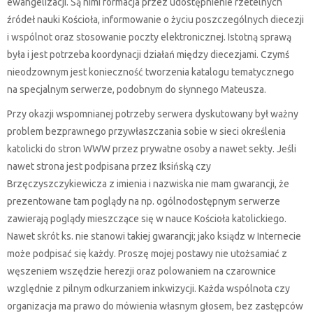
ewangelizacji. Są nimi formacja przez udostępnienie rzetelnych
źródeł nauki Kościoła, informowanie o życiu poszczególnych diecezji
i wspólnot oraz stosowanie poczty elektronicznej. Istotną sprawą
była i jest potrzeba koordynacji działań między diecezjami. Czymś
nieodzownym jest konieczność tworzenia katalogu tematycznego
na specjalnym serwerze, podobnym do słynnego Mateusza.
Przy okazji wspomnianej potrzeby serwera dyskutowany był ważny
problem bezprawnego przywłaszczania sobie w sieci określenia
katolicki do stron WWW przez prywatne osoby a nawet sekty. Jeśli
nawet strona jest podpisana przez Iksińską czy
Brzęczyszczykiewicza z imienia i nazwiska nie mam gwarancji, że
prezentowane tam poglądy na np. ogólnodostępnym serwerze
zawierają poglądy mieszczące się w nauce Kościoła katolickiego.
Nawet skrót ks. nie stanowi takiej gwarancji; jako ksiądz w Internecie
może podpisać się każdy. Proszę mojej postawy nie utożsamiać z
węszeniem wszędzie herezji oraz polowaniem na czarownice
względnie z pilnym odkurzaniem inkwizycji. Każda wspólnota czy
organizacja ma prawo do mówienia własnym głosem, bez zastępców