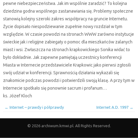
pewne niebezpieczeństwa. Jak im wspólnie zaradzić? To kolejna
dziedzina godna wspólnego zastanawiania się. Problemy społeczne
stanowią kolejny szeroki zakres współpracy na gruncie Internetu.
Życie dopisało niespodziewanie zupełnie nowy rozdział w tym
względzie. W czasie powodzi na stronach WWW zarówno instytucje
świeckie jak i religijne zabiegały o pomoc dla mieszkańców zalanych
miast i wsi. Zwłaszcza na stronach krapkowickiego Sonika widać to
było dokładnie. Jak zapewne pamiętają uczestnicy konferencji
Miasta w Internecie przedstawiciele Krapkowic jako pierwsi zgłosili
swój udział w konferencji. Sprawnością działania wykazali się
znakomicie podczas powodzi i potwierdzili swoją klasę. A przy tym w
Internecie spotkało się ponownie sacrum i profanum…
ks. Józef Kloch
←
Internet – prawdy i półprawdy
Internet A.D. 1997
→
© 2026 archiwum.kmwi.pl. All Rights Reserved.