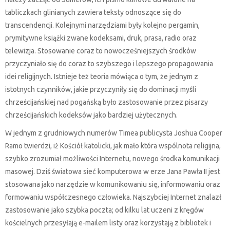
tabliczkach glinianych zawiera teksty odnoszące się do
transcendencji. Kolejnymi narzędziami były kolejno pergamin,
prymitywne książki zwane kodeksami, druk, prasa, radio oraz
telewizja. Stosowanie coraz to nowocześniejszych środków
przyczyniało się do coraz to szybszego i lepszego propagowania
idei religijnych. Istnieje też teoria mówiąca o tym, że jednym z
istotnych czynników, jakie przyczyniły się do dominacji myśli
chrześcijańskiej nad pogańską było zastosowanie przez pisarzy
chrześcijańskich kodeksów jako bardziej użytecznych.
W jednym z grudniowych numerów Timea publicysta Joshua Cooper
Ramo twierdzi, iż Kościół katolicki, jak mało która wspólnota religijna,
szybko zrozumiał możliwości Internetu, nowego środka komunikacji
masowej. Dziś światowa sieć komputerowa w erze Jana Pawła II jest
stosowana jako narzędzie w komunikowaniu się, informowaniu oraz
formowaniu współczesnego człowieka. Najszybciej Internet znalazł
zastosowanie jako szybka poczta; od kilku lat uczeni z kręgów
kościelnych przesyłają e-mailem listy oraz korzystają z bibliotek i