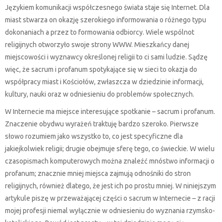
Językiem komunikacji współczesnego świata staje się Internet. Dla
miast stwarza on okazję szerokiego informowania o różnego typu
dokonaniach a przez to formowania odbiorcy. Wiele wspólnot
religijnych otworzyło swoje strony WWW. Mieszkańcy danej
miejscowości i wyznawcy określonej religii to ci sami ludzie. Sądzę
więc, że sacrum i profanum spotykające się w sieci to okazja do
współpracy miast i Kościołów, zwłaszcza w dziedzinie informacji,
kultury, nauki oraz w odniesieniu do problemów społecznych.
W Internecie ma miejsce interesujące spotkanie – sacrum i profanum.
Znaczenie obydwu wyrażeń traktuję bardzo szeroko. Pierwsze
słowo rozumiem jako wszystko to, co jest specyficzne dla
jakiejkolwiek religii; drugie obejmuje sferę tego, co świeckie. W wielu
czasopismach komputerowych można znaleźć mnóstwo informacji o
profanum; znacznie mniej miejsca zajmują odnośniki do stron
religijnych, również dlatego, że jest ich po prostu mniej. W niniejszym
artykule piszę w przeważającej części o sacrum w Internecie – z racji
mojej profesji niemal wyłącznie w odniesieniu do wyznania rzymsko-