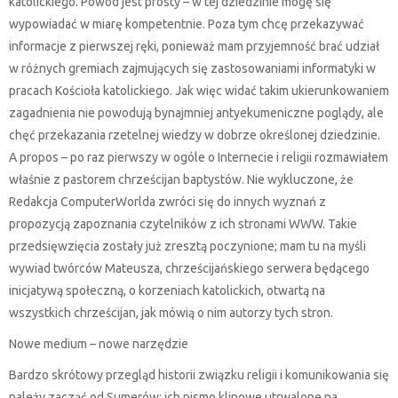
katolickiego. Powód jest prosty – w tej dziedzinie mogę się
wypowiadać w miarę kompetentnie. Poza tym chcę przekazywać
informacje z pierwszej ręki, ponieważ mam przyjemność brać udział
w różnych gremiach zajmujących się zastosowaniami informatyki w
pracach Kościoła katolickiego. Jak więc widać takim ukierunkowaniem
zagadnienia nie powodują bynajmniej antyekumeniczne poglądy, ale
chęć przekazania rzetelnej wiedzy w dobrze określonej dziedzinie.
A propos – po raz pierwszy w ogóle o Internecie i religii rozmawiałem
właśnie z pastorem chrześcijan baptystów. Nie wykluczone, że
Redakcja ComputerWorlda zwróci się do innych wyznań z
propozycją zapoznania czytelników z ich stronami WWW. Takie
przedsięwzięcia zostały już zresztą poczynione; mam tu na myśli
wywiad twórców Mateusza, chrześcijańskiego serwera będącego
inicjatywą społeczną, o korzeniach katolickich, otwartą na
wszystkich chrześcijan, jak mówią o nim autorzy tych stron.
Nowe medium – nowe narzędzie
Bardzo skrótowy przegląd historii związku religii i komunikowania się
należy zacząć od Sumerów; ich pismo klinowe utrwalone na