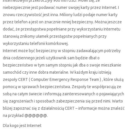
Internetowym przekroczyły 900 mln USD. Mówi się, że
niebezpiecznie jest podawać numer swojej karty przez Internet. I
znowu rzeczywistość jest inna. Miliony ludzi podaje numer karty
przez telefon a jest on znacznie mniej bezpieczny. Można jeszcze
dodać, że przestępstwa popełniane przy wykorzystaniu Internetu
stanowią znikomy ułamek przestępstw popełnianych przy
wykorzystaniu telefonii komórkowej.
Internet może być bezpieczny w stopniu zadawalającym potrzeby
dnia codziennego jeżeli użytkownik sam będzie dbał o
bezpieczeństwo w tym samym stopniu jak dba o swoje mieszkanie
samochód czy inne dobra materialne. W każdym kraju istnieją
zespoły CERT ( Computer Emergency Response Team ) , które służą
pomocą w sprawach bezpieczeństwa. Zespoły te współpracują ze
sobą na całym świecie i informują zainteresowanych o pojawiających
się zagrożeniach i sposobach zabezpieczenia się przed nimi. Warto
bliżej zapoznać się z działalnością CERT – informacje można znaleźć
na przykład @@@@@@.
Dla kogo jest Internet