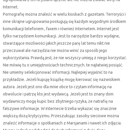
Internet.
Pornografię można znaleźć w wielu kioskach z gazetami. Terroryści i
inne skrajne ugrupowania posługują się każdym wygodnym środkiem
komunikacji telefonem , faxem i również Internetem. Internet jest
tylko narzędziem komunikacji. Jest to narzędzie bardzo wydajne,
stwarzające możliwości jakich jeszcze parę lat temu nikt nie
przeczuwał ale narzędzia nie można winić za sposób jego
wykorzystania. Prawdą jest, że nie wszyscy umieją z niego korzystać.
Nie mówię tu o umiejętnościach technicznych. te najłatwiej posiąść.
Nie umiemy selekcjonować informacji. Najlepiej wyjaśnić to na
przykładzie. Jeżeli kupuję książkę mogę kierować się nazwiskiem
autora. Jeżeli jest ono dla mnie obce to czytam informację na
obwolucie i patrzę kto jest wydawcą. Jeżeli jest to znany dom
wydawniczy mogę kupic bez zbytniego ryzyka, że natrafię na
fałszywe informacje. W Internecie trzeba wykazać się znacznie
większą dozą krytycyzmu. Przeszukując zasoby sieciowe można
znaleźć informacje o spotkaniach z Marsjanami i nawet ich zdjęcia.