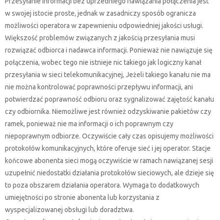
Przesyłanie informacji bez uprzedniego nawiązania połączenia jest
w swojej istocie proste, jednak w zasadniczy sposób ogranicza
możliwości operatora w zapewnieniu odpowiedniej jakości usługi.
Większość problemów związanych z jakością przesyłania musi
rozwiązać odbiorca i nadawca informacji. Ponieważ nie nawiązuje się
połączenia, wobec tego nie istnieje nic takiego jak logiczny kanał
przesyłania w sieci telekomunikacyjnej, Jeżeli takiego kanału nie ma
nie można kontrolować poprawności przepływu informacji, ani
potwierdzać poprawność odbioru oraz sygnalizować zajętość kanału
czy odbiornika. Niemożliwe jest również odzyskiwanie pakietów czy
ramek, ponieważ nie ma informacji o ich poprawnym czy
niepoprawnym odbiorze. Oczywiście cały czas opisujemy możliwości
protokołów komunikacyjnych, które oferuje sieć i jej operator. Stacje
końcowe abonenta sieci mogą oczywiście w ramach nawiązanej sesji
uzupełnić niedostatki działania protokołów sieciowych, ale dzieje się
to poza obszarem działania operatora. Wymaga to dodatkowych
umiejętności po stronie abonenta lub korzystania z
wyspecjalizowanej obsługi lub doradztwa.