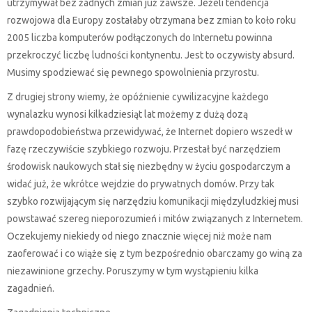
utrzymywał bez żadnych zmian już zawsze. Jeżeli tendencja
rozwojowa dla Europy zostałaby otrzymana bez zmian to koło roku
2005 liczba komputerów podłączonych do Internetu powinna
przekroczyć liczbę ludności kontynentu. Jest to oczywisty absurd.
Musimy spodziewać się pewnego spowolnienia przyrostu.
Z drugiej strony wiemy, że opóźnienie cywilizacyjne każdego
wynalazku wynosi kilkadziesiąt lat możemy z dużą dozą
prawdopodobieństwa przewidywać, że Internet dopiero wszedł w
fazę rzeczywiście szybkiego rozwoju. Przestał być narzędziem
środowisk naukowych stał się niezbędny w życiu gospodarczym a
widać już, że wkrótce wejdzie do prywatnych domów. Przy tak
szybko rozwijającym się narzędziu komunikacji międzyludzkiej musi
powstawać szereg nieporozumień i mitów związanych z Internetem.
Oczekujemy niekiedy od niego znacznie więcej niż może nam
zaoferować i co wiąże się z tym bezpośrednio obarczamy go winą za
niezawinione grzechy. Poruszymy w tym wystąpieniu kilka
zagadnień.