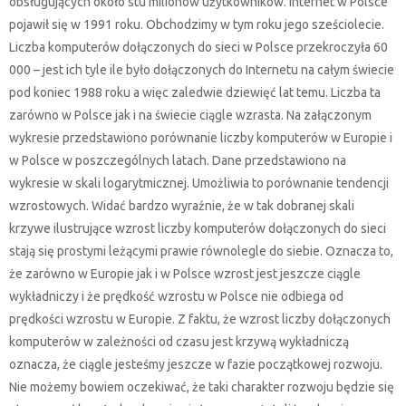
obsługujących około stu milionów użytkowników. Internet w Polsce
pojawił się w 1991 roku. Obchodzimy w tym roku jego sześciolecie.
Liczba komputerów dołączonych do sieci w Polsce przekroczyła 60
000 – jest ich tyle ile było dołączonych do Internetu na całym świecie
pod koniec 1988 roku a więc zaledwie dziewięć lat temu. Liczba ta
zarówno w Polsce jak i na świecie ciągle wzrasta. Na załączonym
wykresie przedstawiono porównanie liczby komputerów w Europie i
w Polsce w poszczególnych latach. Dane przedstawiono na
wykresie w skali logarytmicznej. Umożliwia to porównanie tendencji
wzrostowych. Widać bardzo wyraźnie, że w tak dobranej skali
krzywe ilustrujące wzrost liczby komputerów dołączonych do sieci
stają się prostymi leżącymi prawie równolegle do siebie. Oznacza to,
że zarówno w Europie jak i w Polsce wzrost jest jeszcze ciągle
wykładniczy i że prędkość wzrostu w Polsce nie odbiega od
prędkości wzrostu w Europie. Z faktu, że wzrost liczby dołączonych
komputerów w zależności od czasu jest krzywą wykładniczą
oznacza, że ciągle jesteśmy jeszcze w fazie początkowej rozwoju.
Nie możemy bowiem oczekiwać, że taki charakter rozwoju będzie się