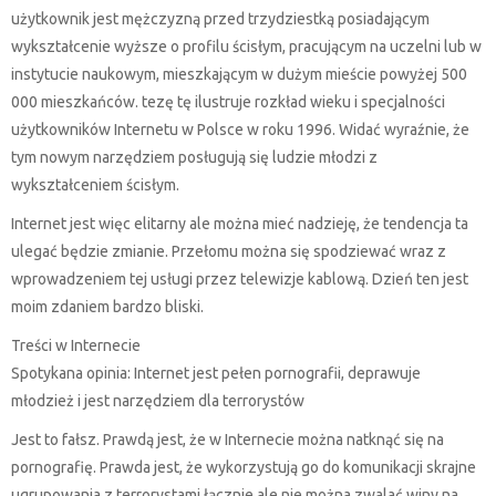
użytkownik jest mężczyzną przed trzydziestką posiadającym
wykształcenie wyższe o profilu ścisłym, pracującym na uczelni lub w
instytucie naukowym, mieszkającym w dużym mieście powyżej 500
000 mieszkańców. tezę tę ilustruje rozkład wieku i specjalności
użytkowników Internetu w Polsce w roku 1996. Widać wyraźnie, że
tym nowym narzędziem posługują się ludzie młodzi z
wykształceniem ścisłym.
Internet jest więc elitarny ale można mieć nadzieję, że tendencja ta
ulegać będzie zmianie. Przełomu można się spodziewać wraz z
wprowadzeniem tej usługi przez telewizje kablową. Dzień ten jest
moim zdaniem bardzo bliski.
Treści w Internecie
Spotykana opinia: Internet jest pełen pornografii, deprawuje
młodzież i jest narzędziem dla terrorystów
Jest to fałsz. Prawdą jest, że w Internecie można natknąć się na
pornografię. Prawda jest, że wykorzystują go do komunikacji skrajne
ugrupowania z terrorystami łącznie ale nie można zwalać winy na