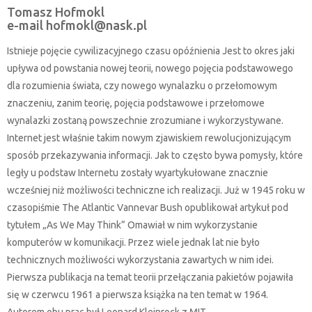
Tomasz Hofmokl
e-mail hofmokl@nask.pl
Istnieje pojęcie cywilizacyjnego czasu opóźnienia Jest to okres jaki
upływa od powstania nowej teorii, nowego pojęcia podstawowego
dla rozumienia świata, czy nowego wynalazku o przełomowym
znaczeniu, zanim teorię, pojęcia podstawowe i przełomowe
wynalazki zostaną powszechnie zrozumiane i wykorzystywane.
Internet jest właśnie takim nowym zjawiskiem rewolucjonizującym
sposób przekazywania informacji. Jak to często bywa pomysły, które
legły u podstaw Internetu zostały wyartykułowane znacznie
wcześniej niż możliwości techniczne ich realizacji. Już w 1945 roku w
czasopiśmie The Atlantic Vannevar Bush opublikował artykuł pod
tytułem „As We May Think” Omawiał w nim wykorzystanie
komputerów w komunikacji. Przez wiele jednak lat nie było
technicznych możliwości wykorzystania zawartych w nim idei.
Pierwsza publikacja na temat teorii przełączania pakietów pojawiła
się w czerwcu 1961 a pierwsza książka na ten temat w 1964.
Autorem obu prac był Leonard Kleinrock z MIT.