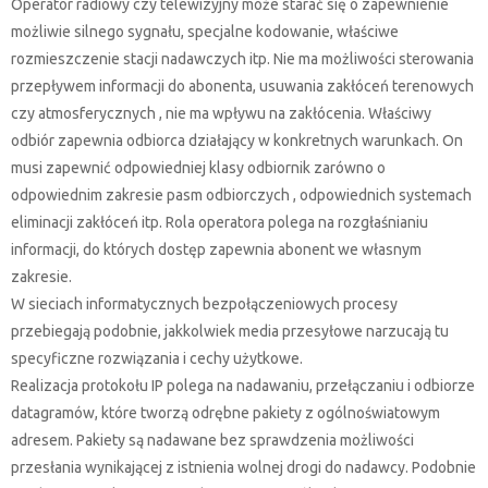
Operator radiowy czy telewizyjny może starać się o zapewnienie
możliwie silnego sygnału, specjalne kodowanie, właściwe
rozmieszczenie stacji nadawczych itp. Nie ma możliwości sterowania
przepływem informacji do abonenta, usuwania zakłóceń terenowych
czy atmosferycznych , nie ma wpływu na zakłócenia. Właściwy
odbiór zapewnia odbiorca działający w konkretnych warunkach. On
musi zapewnić odpowiedniej klasy odbiornik zarówno o
odpowiednim zakresie pasm odbiorczych , odpowiednich systemach
eliminacji zakłóceń itp. Rola operatora polega na rozgłaśnianiu
informacji, do których dostęp zapewnia abonent we własnym
zakresie.
W sieciach informatycznych bezpołączeniowych procesy
przebiegają podobnie, jakkolwiek media przesyłowe narzucają tu
specyficzne rozwiązania i cechy użytkowe.
Realizacja protokołu IP polega na nadawaniu, przełączaniu i odbiorze
datagramów, które tworzą odrębne pakiety z ogólnoświatowym
adresem. Pakiety są nadawane bez sprawdzenia możliwości
przesłania wynikającej z istnienia wolnej drogi do nadawcy. Podobnie