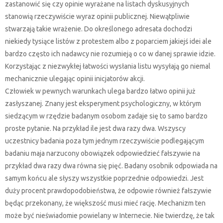
zastanowić się czy opinie wyrażane na listach dyskusyjnych
stanowią rzeczywiście wyraz opinii publicznej. Niewątpliwie
stwarzają takie wrażenie. Do określonego adresata dochodzi
niekiedy tysiące listów z protestem albo z poparciem jakiejś idei ale
bardzo często ich nadawcy nie rozumieją o co w danej sprawie idzie.
Korzystając z niezwykłej łatwości wysłania listu wysyłają go niemal
mechanicznie ulegając opinii inicjatorów akcji.
Człowiek w pewnych warunkach ulega bardzo łatwo opinii już
zasłyszanej. Znany jest eksperyment psychologiczny, w którym
siedzącym w rzędzie badanym osobom zadaje się to samo bardzo
proste pytanie. Na przykład ile jest dwa razy dwa. Wszyscy
uczestnicy badania poza tym jednym rzeczywiście podlegającym
badaniu maja narzucony obowiązek odpowiedzieć fałszywie na
przykład dwa razy dwa równa się pięć. Badany osobnik odpowiada na
samym końcu ale słyszy wszystkie poprzednie odpowiedzi. Jest
duży procent prawdopodobieństwa, że odpowie również fałszywie
będąc przekonany, że większość musi mieć rację. Mechanizm ten
może być nieświadomie powielany w Internecie. Nie twierdzę, że tak