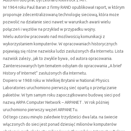
W 1964 roku Paul Baran z firmy RAND opublikował raport, w którym
proponuje zdecentralizowaną technologię sieciową, która może
pozwolić na działanie sieci nawet w warunkach awarii wielu
połączeń i węzłów na przykład w przypadku wojny.
Wielu autorów pracowało nad możliwością komunikacji z
wykorzystaniem komputerów. W opracowaniach historycznych
pojawiają się różne nazwiska ludzi zasłużonych dla Internetu. Lista
nazwisk zależy , jak to zwykle bywa , od autora opracowania.
Zainteresowanych tym tematem odsyłam do opracowania „A brief
History of Internet” zasłużonych dla Internetu.
Dopiero w 1968 roku w Wielkiej Brytanii w National Physics
Laboratories uruchomiono pierwszą sieć opartą o przełączanie
pakietów. W tym samym roku zapoczątkowano budowę sieci pod
nazwą ARPA Computer Network – ARPANET . W rok później
uruchomiono pierwszy węzeł ARPANETu.
Od tego czasu minęło zaledwie trzydzieści dwa lata. na świecie
włączonych do sieci jest ponad dziesięć milionów komputerów