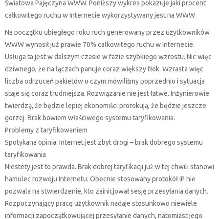
Światowa Pajęczyna WWW. Poniższy wykres pokazuje jaki procent
całkowitego ruchu w Internecie wykorzystywany jest na WWW
Na początku ubiegłego roku ruch generowany przez użytkowników
WWW wynosił już prawie 70% całkowitego ruchu w Internecie.
Usługa ta jest w dalszym czasie w fazie szybkiego wzrostu. Nic więc
dziwnego, że na łączach panuje coraz większy tłok. Wzrasta więc
liczba odrzuceń pakietów o czym mówiliśmy poprzednio i sytuacja
staje się coraz trudniejsza. Rozwiązanie nie jest łatwe. Inżynierowie
twierdzą, że będzie lepiej ekonomiści prorokują, że będzie jeszcze
gorzej. Brak bowiem właściwego systemu taryfikowania.
Problemy z taryfikowaniem
Spotykana opinia: Internet jest zbyt drogi – brak dobrego systemu
taryfikowania
Niestety jest to prawda. Brak dobrej taryfikacji już w tej chwili stanowi
hamulec rozwoju Internetu. Obecnie stosowany protokół IP nie
pozwala na stwierdzenie, kto zainicjował sesję przesyłania danych.
Rozpoczynający pracę użytkownik nadaje stosunkowo niewiele
informacji zapoczątkowującej przesyłanie danych, natomiast jego