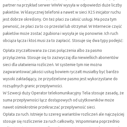
partner na przykład serwer WWW wysyła w odpowiedzi duże liczby
pakietów. W klasycznej telefonii a nawet w sieci X25 inicjator ruchu
jest dobrze określony. On też płaci za całość usługi. Ma poza tym
pewność, że płaci za to co przesłał lub otrzymał. W Internecie część
pakietów może zostać zgubiona i wysyła je się ponownie. Ich ruch
obciąża łącza i ktoś musi za to zapłacić. Stosuje się dwa typy podejść:
Opłata zryczałtowana za czas połączenia albo za pasmo
przyłączenia. Stosuje się to zazwyczaj dla niewielkich abonentów
sieci dla ułatwienia rozliczeń. W systemie tym nie można
zagwarantować jakości usług bowiem ryczałt musiałby być bardzo
wysoki zakładający, że przydzielone pasmo jest wykorzystane do
rozsądnych granic przepływności.
W Szwecji duży Operator telekomunikacyjny Telia stosuje zasadę, że
suma przepływności łącz dostępowych od użytkowników może
nawet ośmiokrotnie przekraczać przepływność sieci.
Opłata za ruch. Istnieje tu szereg wariantów rozliczeń ale najczęściej
stosuje się rozliczenie za ruch całkowity. Wspomniana poprzednio