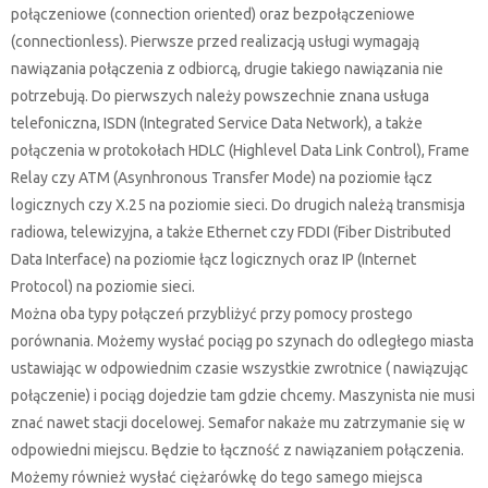
połączeniowe (connection oriented) oraz bezpołączeniowe
(connectionless). Pierwsze przed realizacją usługi wymagają
nawiązania połączenia z odbiorcą, drugie takiego nawiązania nie
potrzebują. Do pierwszych należy powszechnie znana usługa
telefoniczna, ISDN (Integrated Service Data Network), a także
połączenia w protokołach HDLC (Highlevel Data Link Control), Frame
Relay czy ATM (Asynhronous Transfer Mode) na poziomie łącz
logicznych czy X.25 na poziomie sieci. Do drugich należą transmisja
radiowa, telewizyjna, a także Ethernet czy FDDI (Fiber Distributed
Data Interface) na poziomie łącz logicznych oraz IP (Internet
Protocol) na poziomie sieci.
Można oba typy połączeń przybliżyć przy pomocy prostego
porównania. Możemy wysłać pociąg po szynach do odległego miasta
ustawiając w odpowiednim czasie wszystkie zwrotnice ( nawiązując
połączenie) i pociąg dojedzie tam gdzie chcemy. Maszynista nie musi
znać nawet stacji docelowej. Semafor nakaże mu zatrzymanie się w
odpowiedni miejscu. Będzie to łączność z nawiązaniem połączenia.
Możemy również wysłać ciężarówkę do tego samego miejsca