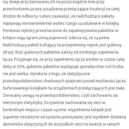
się dzieje przy kierowaniu ich na poszczególne linie przy
przechodzeniu przez urządzenia przełączające (routery) na całej
drodze do odbiorcy. Łatwo zauważyć, że nadchodzące pakiety
napływają nierównomiernie wobec czego są ustawiane w kolejkę.
Ponieważ rejestry przeznaczone do zapamiętywania pakietów w
kolejce mają ograniczoną pojemność zdarza się, że są pełne.
Nadchodzący pakiet trafiający na przepełniony rejestr jest gubiony
(drop). Ilość gubionych pakietów zależy od średniego zapełnienia
łącza. Przyjmuje się, że przy zapełnieniu łącza średnio w czasie całej
doby w 30%, gubienie pakietów występuje sporadycznie i ich liczba
nie jest wielka. Wynika to z tego, że statystyczne
prawdopodobieństwo chwilowych spiętrzeń ponad możliwości łącza
buforowanego kolejkami na urządzeniach przełączających jest małe.
Zwracamy uwagą na prawdopodobieństwo, czyli zachowaniu się
mierzonym statystyką. Oczywiście zachowania się sieci w
konkretnym miejscu i czasie są inne. Wypełnienia kolejek jest
zupełnie niezależne od systemu przesyłania i jest wynikiem działania
abonentów dołączonych do wszystkich sieci na świecie w ramach