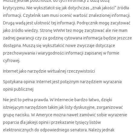
Muszę jednak podchodzić do tych informacji z dużą dozą
krytycyzmu. Nie wykształcił się jak dotychczas „znak jakości” źródła
informacji. Czytelnik sam musi ocenić wartość znalezionej informacji.
Drugą wadą jest ulotność tej informacji. Podręcznik mogę zacytować
jako źródło wiedzy. Stronę WWW też mogę zacytować ale nie mam
żadnej gwarancji czy za godzinę cytowana informacja będzie jeszcze
dostępna. Muszą się wykształcić nowe zwyczaje dotyczące
przechowywania i wiarygodności informacji zapisanej w formie
cyfrowej.
Internet jako narzędzie wirtualnej rzeczywistości
Spotykana opinia: Internet jest potężnym narzędziem wyrażania
opinii publicznej
Nie jest to pełna prawda. W Internecie bardzo łatwo, dzięki
istniejącym narzędziom takim jak listy dyskusyjne, zorganizować
grupę nacisku. W Ameryce można nawet zamówić sobie wyrażenie
poparcia dla jakiejś opinii i przekazanie tysięcy listów
elektronicznych do odpowiedniego senatora. Należy jednak