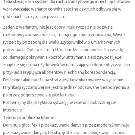
Telia stosuje ten system dla ruchu tranzytowego innych operatorów
wprowadzając warianty cennika zależne czy ruch odbywa się w
godzinach szczytu czy poza nim.
Żaden z wariantów nie jest dobry. Niski ryczałt nie pozwala
rozbudowywać sieci w miarę rosnącego zapotrzebowania, Wysoki
ryczałt byłby zaporą dla wielu użytkowników o umiarkowanych
potrzebach. Opłata za ruch która bardzo silnie podkreśla zasadę
solidarnego pokrywania kosztów utrzymania sieci zawodzi jeżeli
znajdzie się grupa użytkowników naruszających dobre obyczaje i na
przykład zasypująca abonentów niechcianą korespondencją.
Działanie takie naraża na straty użytkownika również w systemie
taryfikacji ryczałtowej nie jest to jednak odczuwane bezpośrednio a
po przez pogorszenie się jakości usług.
Porównajmy dla przykładu sytuację w telefonii publicznej i w
Internecie
Telefonia publiczna Internet
Dominuje głos, fax. i przekazywanie danych przez modem Dominuje
przekazywanie danych, tekstu, grafiki i w coraz większym stopniu