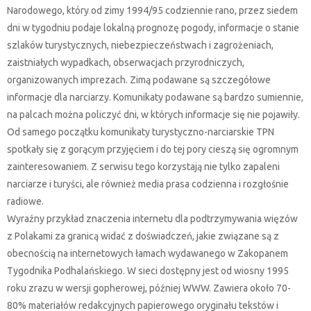
Narodowego, który od zimy 1994/95 codziennie rano, przez siedem
dni w tygodniu podaje lokalną prognozę pogody, informacje o stanie
szlaków turystycznych, niebezpieczeństwach i zagrożeniach,
zaistniałych wypadkach, obserwacjach przyrodniczych,
organizowanych imprezach. Zimą podawane są szczegółowe
informacje dla narciarzy. Komunikaty podawane są bardzo sumiennie,
na palcach można policzyć dni, w których informacje się nie pojawiły.
Od samego początku komunikaty turystyczno-narciarskie TPN
spotkały się z gorącym przyjęciem i do tej pory cieszą się ogromnym
zainteresowaniem. Z serwisu tego korzystają nie tylko zapaleni
narciarze i turyści, ale również media prasa codzienna i rozgłośnie
radiowe.
Wyraźny przykład znaczenia internetu dla podtrzymywania więzów
z Polakami za granicą widać z doświadczeń, jakie związane są z
obecnością na internetowych łamach wydawanego w Zakopanem
Tygodnika Podhalańskiego. W sieci dostępny jest od wiosny 1995
roku zrazu w wersji gopherowej, później WWW. Zawiera około 70-
80% materiałów redakcyjnych papierowego oryginału tekstów i