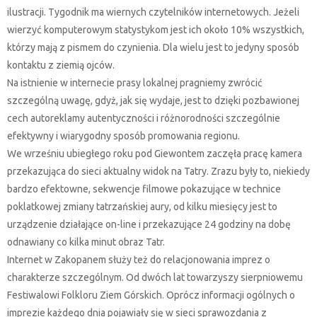
ilustracji. Tygodnik ma wiernych czytelników internetowych. Jeżeli
wierzyć komputerowym statystykom jest ich około 10% wszystkich,
którzy mają z pismem do czynienia. Dla wielu jest to jedyny sposób
kontaktu z ziemią ojców.
Na istnienie w internecie prasy lokalnej pragniemy zwrócić
szczególną uwagę, gdyż, jak się wydaje, jest to dzięki pozbawionej
cech autoreklamy autentyczności i różnorodności szczególnie
efektywny i wiarygodny sposób promowania regionu.
We wrześniu ubiegłego roku pod Giewontem zaczęła pracę kamera
przekazująca do sieci aktualny widok na Tatry. Zrazu były to, niekiedy
bardzo efektowne, sekwencje filmowe pokazujące w technice
poklatkowej zmiany tatrzańskiej aury, od kilku miesięcy jest to
urządzenie działające on-line i przekazujące 24 godziny na dobę
odnawiany co kilka minut obraz Tatr.
Internet w Zakopanem służy też do relacjonowania imprez o
charakterze szczególnym. Od dwóch lat towarzyszy sierpniowemu
Festiwalowi Folkloru Ziem Górskich. Oprócz informacji ogólnych o
imprezie każdego dnia pojawiały się w sieci sprawozdania z