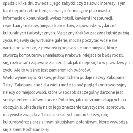
spędzić kilka dni, zwiedzić jego zabytki, czy załatwić interesy. Tym
bardziej potrzebne będą serwisy informacyjne plan miasta,
informacje o komunikacji, wykaz hoteli, kawiarni i restauracji,
repertuary teatrów, miejsca koncertów, zapowiedzi wydarzeń
kulturalnych i artystycznych. Magiczny Kraków zaczyna tętnić pełnią
życia. Pojawiły się wirtualne galerie, można poczytać wcale nie
wirtualne wiersze, z pewnością pojawią się inne miejsca, które
stworzą komputerową namiastkę Krakowa. Miejsca te będą rodzić
się, rozkwitać i zapewne zamierać tak jak dzieje się to w prawdziwym
życiu. Ale to właśnie jest zamiarem ich twórców.
Wielu wymieniając Kraków, jednym tchem podaje nazwy Zakopane i
Tatry. Zakopane choć dla wielu może to być pogląd kontrowersyjny
należy do miejscowości, które w sposób szczególny darzone jest
sentymentem zarówno przez Polaków, jak i ludzi mieszkających na
obczyźnie. Składa się na to jego znaczenie turystyczne, sportowe,
oczywiste związki z Tatrami, u których podnóża leży, rolę
kulturotwórczą oraz silnymi skupiskami polonijnymi, które wywodzą
się z ziemi Podhalańskiej.