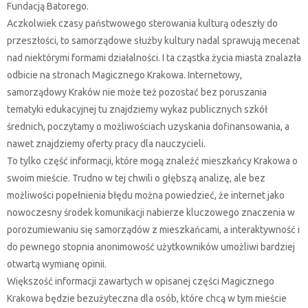
Fundacją Batorego.
Aczkolwiek czasy państwowego sterowania kulturą odeszły do
przeszłości, to samorządowe służby kultury nadal sprawują mecenat
nad niektórymi formami działalności. I ta cząstka życia miasta znalazła
odbicie na stronach Magicznego Krakowa. Internetowy,
samorządowy Kraków nie może też pozostać bez poruszania
tematyki edukacyjnej tu znajdziemy wykaz publicznych szkół
średnich, poczytamy o możliwościach uzyskania dofinansowania, a
nawet znajdziemy oferty pracy dla nauczycieli.
To tylko część informacji, które mogą znaleźć mieszkańcy Krakowa o
swoim mieście. Trudno w tej chwili o głębszą analizę, ale bez
możliwości popełnienia błędu można powiedzieć, że internet jako
nowoczesny środek komunikacji nabierze kluczowego znaczenia w
porozumiewaniu się samorządów z mieszkańcami, a interaktywność i
do pewnego stopnia anonimowość użytkowników umożliwi bardziej
otwartą wymianę opinii.
Większość informacji zawartych w opisanej części Magicznego
Krakowa będzie bezużyteczna dla osób, które chcą w tym mieście