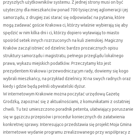
przyszłych użytkowników systemu. Z jednej strony musi on być
użyteczny dla mieszkańców ponad 700 tysięcznej aglomeracji i jej
samorządu, z drugiej zaś starać się odpowiadać na pytania, które
mogą zadawać goście Krakowa ci, którzy właśnie wybierają się aby
spędzić w nim kilka dni i ci, którzy dopiero wyławiają to miasto
spośród setek innych rozrzuconych na kuli ziemskiej. Magiczny
Kraków zaczął istnieć od dzielnic bardzo prozaicznych opisu
struktury samorządu i magistratu, pełnego przeglądu lokalnego
prawa, wykazu miejskich podatków. Przeczytamy kto jest
prezydentem Krakowa i przewodniczącym rady, dowiemy się kogo
wybrali mieszkańcy, na przykład dzielnicy XI na swych radnych oraz
kiedy i gdzie będą pełnili obywatelski dyżur.
W internetowym Krakowie można poczytać urzędową Gazetę
Grodzką, zapoznać się z aktualnościami, z komunikatami z ostatniej
chwili. Tu też umieszczono poradnik petenta, ułatwiający poruszanie
się w gąszczu przepisów i procedur koniecznych do załatwienia
konkretnej sprawy. Interesująco przedstawia się projekt Moja Gmina
internetowe wydanie programu zrealizowanego przy współpracy z