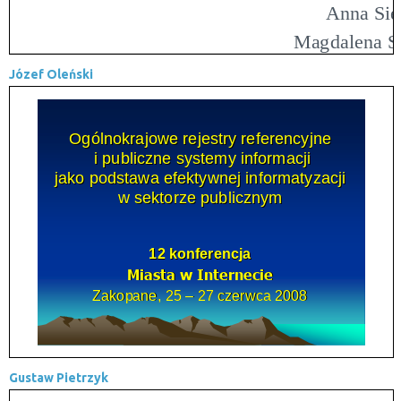
Józef Oleński
Gustaw Pietrzyk