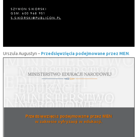
Urszula Augustyn –
Przedsięwzięcia podejmowane przez MEN
.