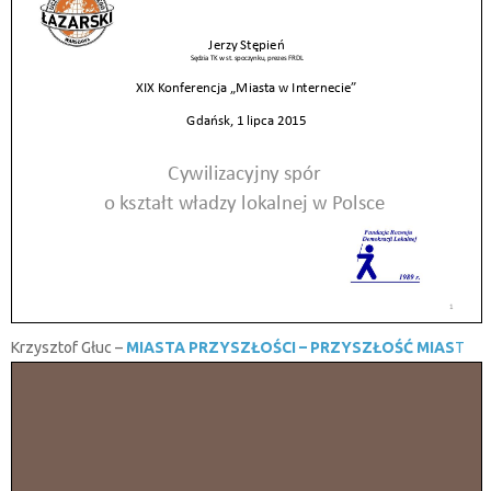
Krzysztof Głuc –
MIASTA PRZYSZŁOŚCI – PRZYSZŁOŚĆ MIAS
T