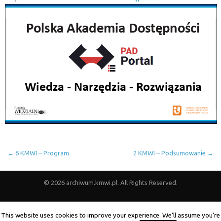
←
6 KMWI – Program
2 KMWI – Podsumowanie
→
© 2026 archiwum.kmwi.pl. All Rights Reserved.
Strona główna
1 KMWI
10 KMWI
11 KMWI
12 KMWI
13 KMWI
14 KMWI
15 KMWI
16 KMWI
17 KMWI
18 KMWI
19 KMWI
This website uses cookies to improve your experience. We'll assume you're